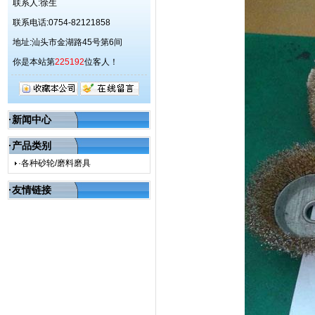
联系人:徐生
联系电话:0754-82121858
地址:汕头市金湖路45号第6间
你是本站第
225192
位客人！
·新闻中心
·产品类别
·各种砂轮/磨料磨具
·友情链接